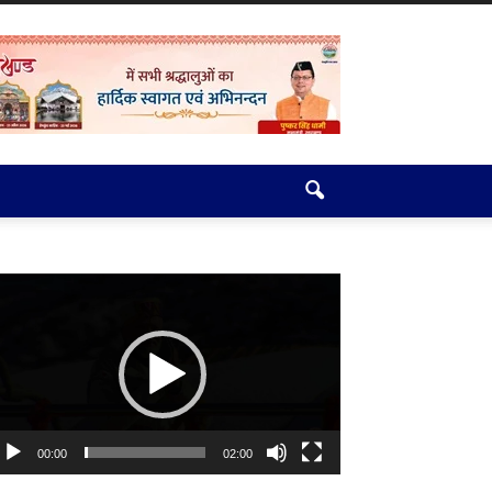
deo
ayer
00:00
02:00