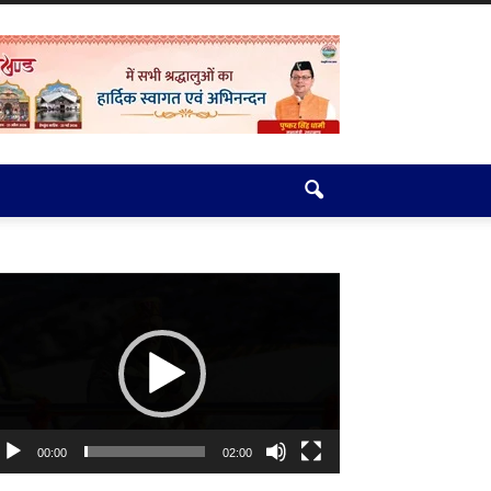
deo
ayer
00:00
02:00