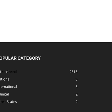
OPULAR CATEGORY
ttarakhand
2513
tional
6
ternational
3
inital
2
her States
2