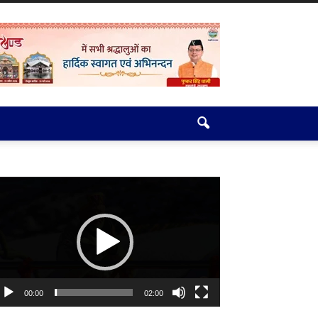
deo
ayer
00:00
02:00