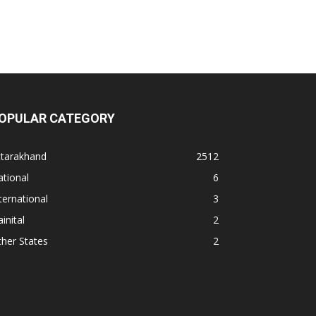
OPULAR CATEGORY
ttarakhand
2512
tional
6
ternational
3
inital
2
her States
2