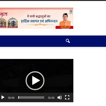
deo
ayer
00:00
02:00