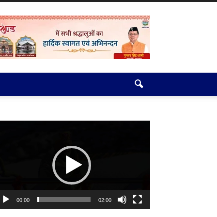
deo
ayer
00:00
02:00