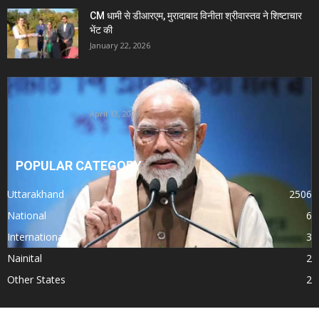
CM धामी से डीआरएम, मुरादाबाद विनीता श्रीवास्तव ने शिष्टाचार
भेंट की
January 22, 2026
Uttarakhand News- PM मोदी का 28वां उत्तराखंड दौरा:
दिल्ली-देहरादून एक्सप्रेसवे समेत...
April 13, 2026
POPULAR CATEGORY
Uttarakhand
2506
National
6
International
3
Nainital
2
Other States
2