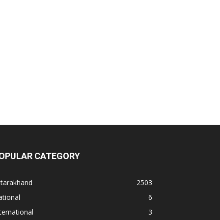
OPULAR CATEGORY
ttarakhand
2503
tional
6
ternational
3