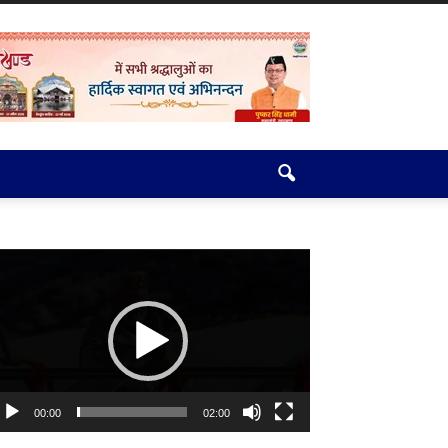
deo
ayer
00:00
02:00