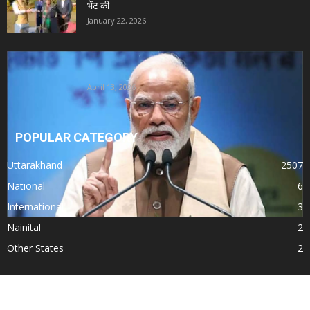
भेंट की
January 22, 2026
Uttarakhand News- PM मोदी का 28वां उत्तराखंड दौरा:
दिल्ली-देहरादून एक्सप्रेसवे समेत...
April 13, 2026
POPULAR CATEGORY
Uttarakhand
2507
National
6
International
3
Nainital
2
Other States
2
© All Rights Reserved. Subject to Nainital Jurisdiction only for any dispute.