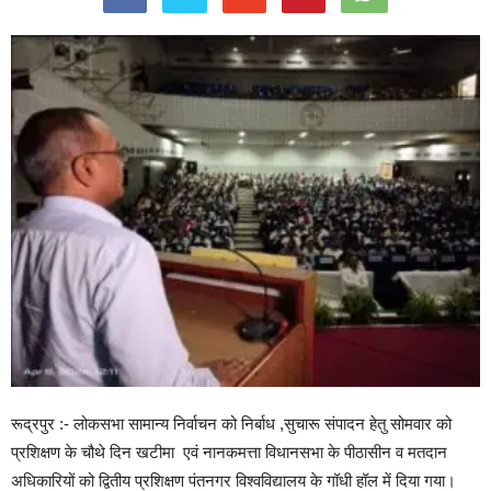
रूद्रपुर :- लोकसभा सामान्य निर्वाचन को निर्बाध ,सुचारू संपादन हेतु सोमवार को
प्रशिक्षण के चौथे दिन खटीमा एवं नानकमत्ता विधानसभा के पीठासीन व मतदान
अधिकारियों को द्वितीय प्रशिक्षण पंतनगर विश्वविद्यालय के गॉधी हॉल में दिया गया।